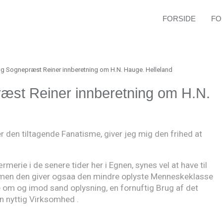
FORSIDE
FO
TE
BO
og Sognepræst Reiner innberetning om H.N. Hauge. Helleland
æst Reiner innberetning om H.N.
 den tiltagende Fanatisme, giver jeg mig den frihed at
rie i de senere tider her i Egnen, synes vel at have til
 men den giver ogsaa den mindre oplyste Menneskeklasse
 om og imod sand oplysning, en fornuftig Brug af det
n nyttig Virksomhed .