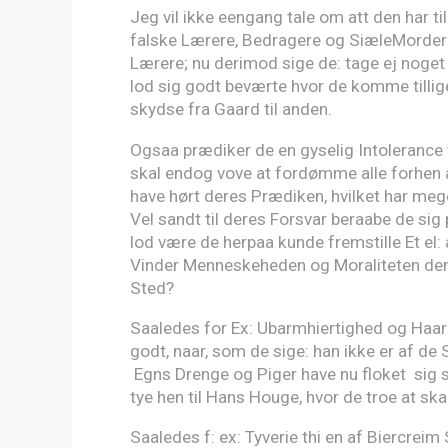
Jeg vil ikke eengang tale om att den har t
falske Lærere, Bedragere og SiæleMordere
Lærere; nu derimod sige de: tage ej noget f
lod sig godt beværte hvor de komme tillig
skydse fra Gaard til anden.
Ogsaa prædiker de en gyselig Intolerance
skal endog vove at fordømme alle forhen
have hørt deres Prædiken, hvilket har me
Vel sandt til deres Forsvar beraabe de si
lod være de herpaa kunde fremstille Et el
Vinder Menneskeheden og Moraliteten der
Sted?
Saaledes for Ex: Ubarmhiertighed og Haar
godt, naar, som de sige: han ikke er af de
Egns Drenge og Piger have nu floket sig s
tye hen til Hans Houge, hvor de troe at ska
Saaledes f: ex: Tyverie thi en af Biercre