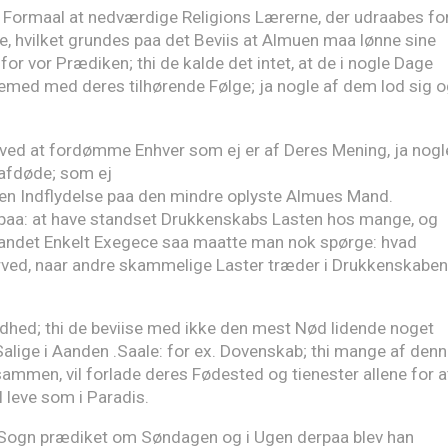
il Formaal at nedværdige Religions Lærerne, der udraabes fo
, hvilket grundes paa det Beviis at Almuen maa lønne sine
or vor Prædiken; thi de kalde det intet, at de i nogle Dage
emed med deres tilhørende Følge; ja nogle af dem lod sig o
 ved at fordømme Enhver som ej er af Deres Mening, ja nogl
 afdøde; som ej
gen Indflydelse paa den mindre oplyste Almues Mand.
g paa: at have standset Drukkenskabs Lasten hos mange, og
: andet Enkelt Exegece saa maatte man nok spørge: hvad
ved, naar andre skammelige Laster træder i Drukkenskabe
dhed; thi de beviise med ikke den mest Nød lidende noget
 Salige i Aanden .Saale: for ex. Dovenskab; thi mange af den
ammen, vil forlade deres Fødested og tienester allene for a
l leve som i Paradis.
im Sogn prædiket om Søndagen og i Ugen derpaa blev han