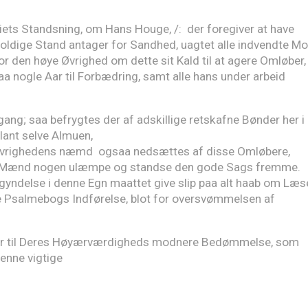
iets Standsning, om Hans Houge, /: der foregiver at have
oldige Stand antager for Sandhed, uagtet alle indvendte M
 for den høye Øvrighed om dette sit Kald til at agere Omløber,
aa nogle Aar til Forbædring, samt alle hans under arbeid
g; saa befrygtes der af adskillige retskafne Bønder her i
blant selve Almuen,
 Øvrighedens næmd ogsaa nedsættes af disse Omløbere,
dsMænd nogen ulæmpe og standse den gode Sags fremme.
gyndelse i denne Egn maattet give slip paa alt haab om Læs
e Psalmebogs Indførelse, blot for oversvømmelsen af
ker til Deres Høyærværdigheds modnere Bedømmelse, som
denne vigtige