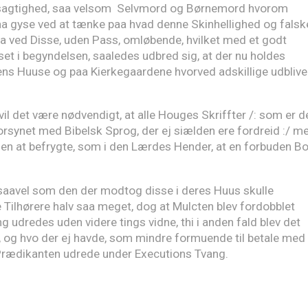
Løsagtighed, saa velsom Selvmord og Børnemord hvorom
aa gyse ved at tænke paa hvad denne Skinhellighed og falsk
da ved Disse, uden Pass, omløbende, hvilket med et godt
et i begyndelsen, saaledes udbred sig, at der nu holdes
s Huuse og paa Kierkegaardene hvorved adskillige udblive
 vil det være nødvendigt, at alle Houges Skriffter /: som er d
rsynet med Bibelsk Sprog, der ej siælden ere fordreid :/ m
uen at befrygte, som i den Lærdes Hender, at en forbuden B
aavel som den der modtog disse i deres Huus skulle
 Tilhørere halv saa meget, dog at Mulcten blev fordobblet
 udredes uden videre tings vidne, thi i anden fald blev det
e, og hvo der ej havde, som mindre formuende til betale med
g Prædikanten udrede under Executions Tvang.