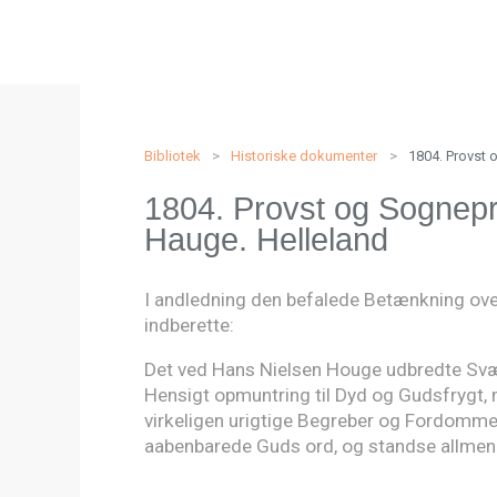
Bibliotek
>
Historiske dokumenter
>
1804. Provst 
1804. Provst og Sognepr
Hauge. Helleland
I andledning den befalede Betænkning over
indberette:
Det ved Hans Nielsen Houge udbredte Sværme
Hensigt opmuntring til Dyd og Gudsfrygt,
virkeligen urigtige Begreber og Fordomme
aabenbarede Guds ord, og standse allmen