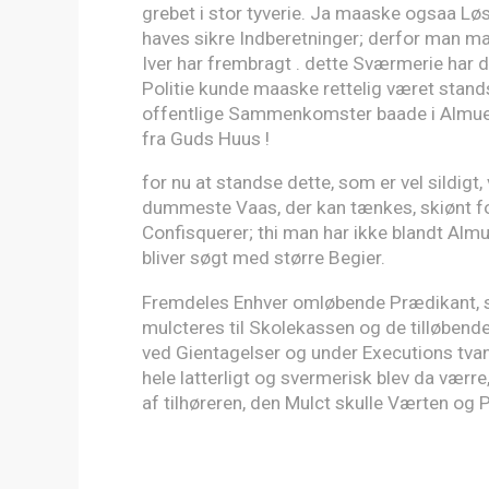
grebet i stor tyverie. Ja maaske ogsaa 
haves sikre Indberetninger; derfor man m
Iver har frembragt . dette Sværmerie har 
Politie kunde maaske rettelig været stands
offentlige Sammenkomster baade i Almuen
fra Guds Huus !
for nu at standse dette, som er vel sildigt,
dummeste Vaas, der kan tænkes, skiønt fo
Confisquerer; thi man har ikke blandt Alm
bliver søgt med større Begier.
Fremdeles Enhver omløbende Prædikant, s
mulcteres til Skolekassen og de tilløbende
ved Gientagelser og under Executions tvang
hele latterligt og svermerisk blev da værr
af tilhøreren, den Mulct skulle Værten o