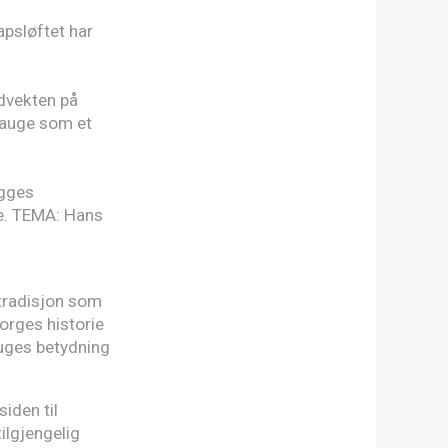
psløftet har
dvekten på
Hauge som et
gges
ge. TEMA: Hans
tradisjon som
Norges historie
uges betydning
iden til
ilgjengelig