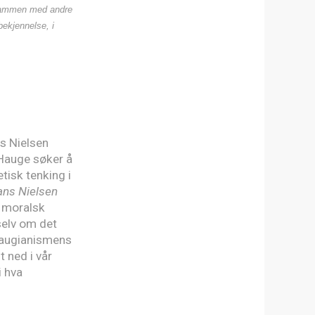
s sammen med andre
bekjennelse, i
s Nielsen
 Hauge søker å
tisk tenking i
ns Nielsen
t moralsk
selv om det
 haugianismens
t ned i vår
i hva