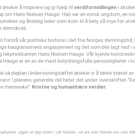
 ønsker å inspirere og gi hjelp til
verdiformidlingen
i skolen
ap om Hans Nielsen Hauge. Han var en norsk ungdom, en nor
tvikler og åndelig leder som kom til å bety så mye for utvik
 demokrati.
l forstå vår politiske historie i det frie Norges demringsti
ige haugianismens engasjement og det som blei lagt ned i v
lekpredikanten Hans Nielsen Hauge. Vår kjente historieskr
N.Hauge er en av de mest betydningsfulle personligheter i no
k skoleplan Undervisningsløftet ønsker vi å tørke støvet av 
urarv! I planens generelle del heter det under overskriften "De
e menneske":
Kristne og humanitære verdier.
tradisjoner utgjør en dyp strøm i vår historie - en arv som forener oss som fol