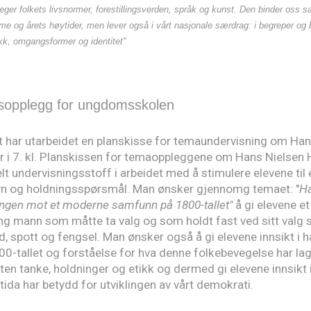
reger folkets livsnormer, forestillingsverden, språk og kunst. Den binder os
tme og årets høytider, men lever også i vårt nasjonale særdrag: i begreper og 
k, omgangsformer og identitet"
sopplegg for ungdomsskolen
t har utarbeidet en planskisse for temaundervisning om Han
r i 7. kl. Planskissen for temaoppleggene om Hans Nielsen
lt undervisningsstoff i arbeidet med å stimulere elevene til e
ssyn og holdningsspørsmål. Man ønsker gjennomg temaet: "
Ha
ingen mot et moderne samfunn på 1800-tallet"
å gi elevene e
ung mann som måtte ta valg og som holdt fast ved sitt valg 
, spott og fengsel. Man ønsker også å gi elevene innsikt i
00-tallet og forståelse for hva denne folkebevegelse har lag
sten tanke, holdninger og etikk og dermed gi elevene innsikt 
tida har betydd for utviklingen av vårt demokrati.