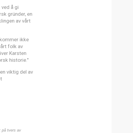
 ved å gi
sk gründer, en
lingen av vårt
d, kommer ikke
årt folk av
iver Karsten
rsk historie."
en viktig del av
t
k på tvers av