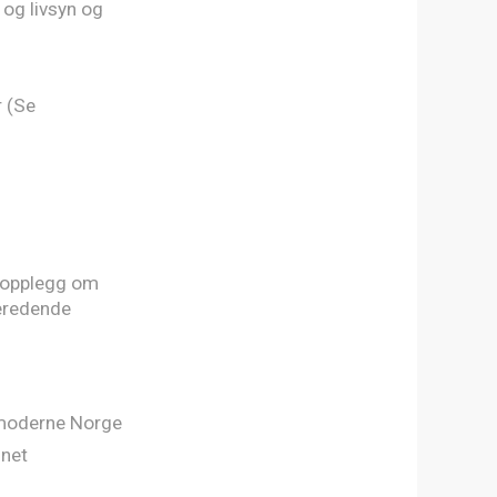
 og livsyn og
r (Se
gsopplegg om
eredende
 moderne Norge
nnet