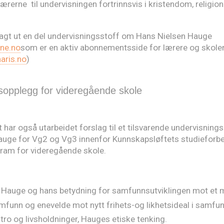
lærerne til undervisningen fortrinnsvis i kristendom, religion
 lagt ut en del undervisningsstoff om Hans Nielsen Hauge
ne.no
som er en aktiv abonnementsside for lærere og skole
ris.no
)
gsopplegg
for
videregående
skole
t har også utarbeidet forslag til et tilsvarende undervisnin
auge for Vg2 og Vg3 innenfor Kunnskapsløftets studieforb
ram for videregående skole.
 Hauge og hans betydning for samfunnsutviklingen mot et
funn og enevelde mot nytt frihets-og likhetsideal i samfu
tro og livsholdninger, Hauges etiske tenking.