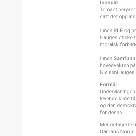
Innhold
Temaet berører 
satt det opp i
Innen
RLE
og h
Hauges etiske 
moralsk forbild
Innen
Samfunn
hovedvekten på 
NielsenHauges 
Formål
Undervisningen
levende kilde ti
og den demokrat
for denne
Mer detaljerte u
Damaris Norge de