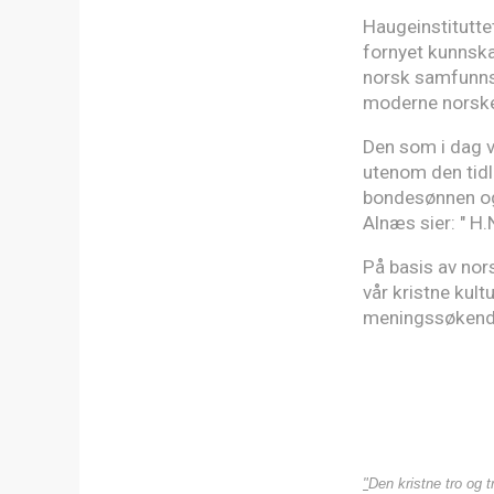
Haugeinstituttet
fornyet kunnsk
norsk samfunnsu
moderne norske
Den som i dag vi
utenom den tidl
bondesønnen og 
Alnæs sier: " H.
På basis av nors
vår kristne kult
meningssøkend
"
Den kristne tro og 