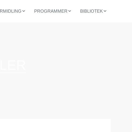
RMIDLING
PROGRAMMER
BIBLIOTEK
MAPLANER FOR SKOLER
ETISK KOMPETANSEUTVIKLING
ARTIKLER
RGERSKOLEN
HAUGEPARTNER
HISTORISKE
DOKUMENTER
BØKER OG
TIDSSKRIFTER
LER