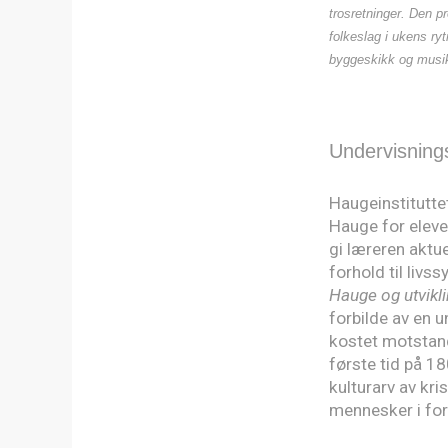
trosretninger. Den p
folkeslag i ukens ry
byggeskikk og musik
Undervisning
Haugeinstitutte
Hauge for eleve
gi læreren aktue
forhold til liv
Hauge og utvikl
forbilde av en 
kostet motstand
første tid på 18
kulturarv av kri
mennesker i for