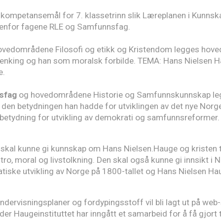
kompetansemål for 7. klassetrinn slik Læreplanen i Kunnska
nnenfor fagene RLE og Samfunnsfag.
ovedområdene Filosofi og etikk og Kristendom legges hove
tenking og han som moralsk forbilde. TEMA: Hans Nielsen 
e.
sfag
og hovedområdene Historie og Samfunnskunnskap le
den betydningen han hadde for utviklingen av det nye Nor
betydning for utvikling av demokrati og samfunnsreformer.
 skal kunne gi kunnskap om Hans Nielsen.Hauge og kristen 
l tro, moral og livstolkning. Den skal også kunne gi innsikt i 
iske utvikling av Norge på 1800-tallet og Hans Nielsen Ha
ndervisningsplaner og fordypingsstoff vil bli lagt ut på web-s
r Haugeinstituttet har inngått et samarbeid for å få gjort t