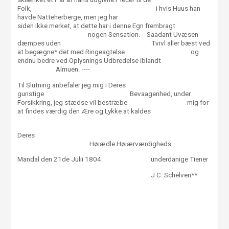
Folk, i hvis Huus han
havde Natteherberge, men jeg har
siden ikke merket, at dette har i denne Egn frembragt
nogen Sensation. Saadant Uvæsen
dæmpes uden Tvivl aller bæst ved
at begægne* det med Ringeagtelse og
endnu bedre ved Oplysnings Udbredelse iblandt
Almuen. ----
Til Slutning anbefaler jeg mig i Deres
gunstige Bevaagenhed, under
Forsikkring, jeg stædse vil bestræbe mig for
at findes værdig den Ære og Lykke at kaldes
Deres
Høiædle Høiærværdigheds
Mandal den 21de Julii 1804. underdanige Tiener
J C Schelven**