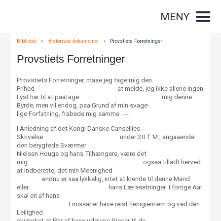
MENY
Bibliotek
>
Historiske dokumenter
>
Provstiets Forretninger
Provstiets Forretninger
Provstiets Forretninger, maae jeg tage mig den
Frihed at melde, jeg ikke allene ingen
Lyst har til at paatage mig denne
Byrde; men vil endog, paa Grund af min svage-
lige Forfatning, frabede mig samme. ---
I Anledning af det Kongl Danske Cansellies
Skrivelse under 20 f: M:, angaaende
den berygtede Sværmer
Nielsen Houge og hans Tilhængere, være det
mig ogsaa tilladt herved
at indberette, det min Meenighed
endnu er saa lykkelig, intet at kiende til denne Mand
eller hans Læresetninger. I forrige Aar
skal en af hans
Emissarier have reist henigiennem og ved den
Leilighed
skiænket et Par af hans udgivne Piecer til de