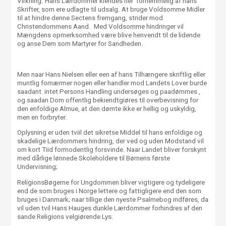
Virkning. Hans Lærdommer kiendes her fornemmelig af hans
Skrifter, som ere udlagte til udsalg. At bruge Voldsomme Midler
til at hindre denne Sectens fremgang, strider mod
Christendommens Aand. Med Voldsomme hindringer vil
Mængdens opmerksomhed være blive henvendt til de lidende
og anse Dem som Martyrer for Sandheden.
Men naar Hans Nielsen eller een af hans Tilhængere skriftlig eller
muntlig fornærmer nogen eller handler mod Landets Lover burde
saadant intet Persons Handling undersøges og paadømmes ,
og saadan Dom offentlig bekiendtgiøres til overbevisning for
den enfoldige Almue, at den dømte ikke er hellig og uskyldig,
men en forbryter.
Oplysning er uden tviil det sikretse Middel til hans enfoldige og
skadelige Lærdommers hindring, der ved og uden Modstand vil
om kort Tiid formodentlig forsvinde. Naar Landet bliver forskynt
med dårlige lønnede Skoleholdere til Børnens første
Undervisning;
ReligionsBøgerne for Ungdommen bliver vigtigere og tydeligere
end de som bruges i Norge lettere og fattigligere end den som
bruges i Danmark; naar tillige den nyeste Psalmebog indføres, da
vil uden tvil Hans Hauges dunkle Lærdommer forhindres af den
sande Religions velgiørende Lys.