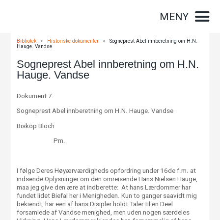
MENY
Bibliotek
>
Historiske dokumenter
>
Sogneprest Abel innberetning om H.N.
Hauge. Vandse
Sogneprest Abel innberetning om H.N.
Hauge. Vandse
Dokument 7.
Sogneprest Abel innberetning om H.N. Hauge. Vandse
Biskop Bloch
Pm.
I følge Deres Høyærværdigheds opfordring under 16de f.m. at
indsende Oplysninger om den omreisende Hans Nielsen Hauge,
maa jeg give den ære at indberette: At hans Lærdommer har
fundet lidet Biefal her i Menigheden. Kun to ganger saavidt mig
bekiendt, har een af hans Disipler holdt Taler til en Deel
forsamlede af Vandse menighed, men uden nogen særdeles