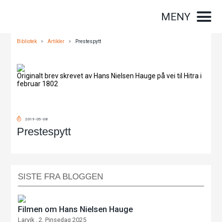
MENY
Bibliotek
>
Artikler
>
Prestespytt
Originalt brev skrevet av Hans Nielsen Hauge på vei til Hitra i
februar 1802
2019-05-08
Prestespytt
SISTE FRA BLOGGEN
Filmen om Hans Nielsen Hauge
Larvik , 2. Pinsedag 2025